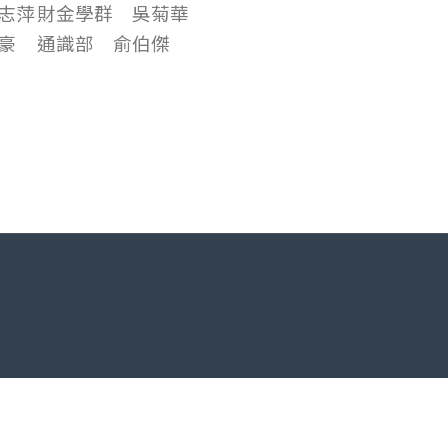
志萍
財金學群 吳菊華
豪
通識部 俞伯傑