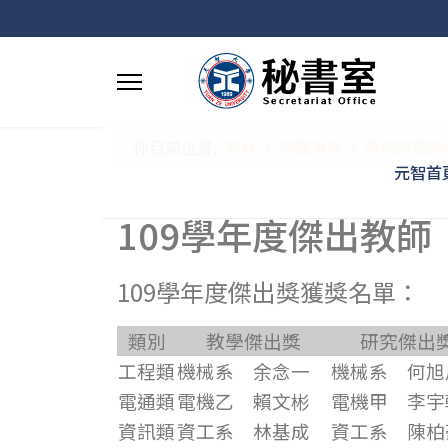
你目前位置:
首頁
評鑑專區
教師評鑑與
元智首
109學年度傑出教師
109學年度傑出獎獲獎名單：
類別
教學傑出獎
研究傑出
工程類
機械系 余念一
機械系 何旭
電通類
電機乙 賴文彬
電機甲 李宇
資訊類
資工系 林基成
資工系 陳柏