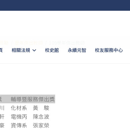
獎勵
歷年傑出教師
109學年傑出教師
頁
相關法規
校史館
永續元智
校友服務中心
獎
輔導暨服務傑出獎
川
化材系 黃 駿
軒
電機丙 陳念波
豪
資傳系 張家榮