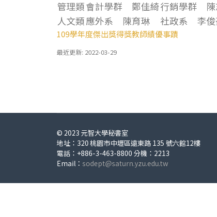
管理類
會計學群 鄭佳綺
行銷學群 陳
人文類
應外系 陳育琳
社政系 李俊
109學年度傑出獎得獎教師績優事蹟
最近更新: 2022-03-29
© 2023 元智大學秘書室
地址：320 桃園市中壢區遠東路 135 號六館12樓
電話：+886-3-463-8800 分機：2213
Email：
sodept@saturn.yzu.edu.tw