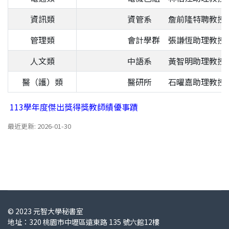
資訊類
資管系 詹前隆特聘教授
管理類
會計學群 張謙恆助理教授
人文類
中語系 黃智明助理教授
醫（護）類
醫研所 石曜嘉助理教授
113學年度傑出獎得獎教師績優事蹟
最近更新: 2026-01-30
© 2023 元智大學秘書室
地址：320 桃園市中壢區遠東路 135 號六館12樓