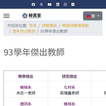
選擇你的語言
繁
你目前位置:
首頁
評鑑專區
教師評鑑與獎勵
歷年傑出教師
93學年傑出教師
93學年傑出教師
教學傑出
研究傑出
機械
系
化材系
余念一
老師
莊瑞鑫
老師
通訊系
機械系