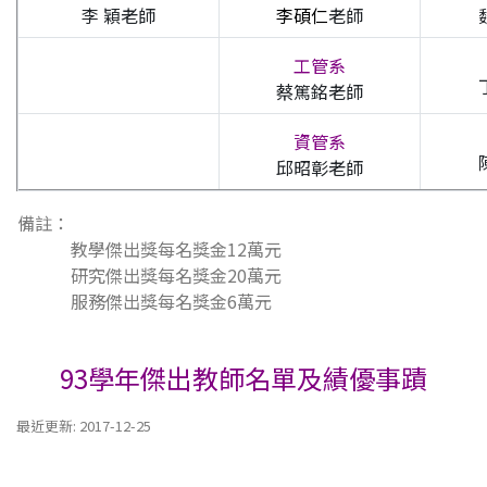
李 穎老師
李碩仁
老師
工管系
蔡篤銘老師
資管系
邱昭彰老師
備註：
教學傑出獎每名獎金
12萬元
研究傑出獎每名獎金
20萬元
服務傑出獎每名獎金
6萬元
93學年傑出教師名單及績優事蹟
最近更新: 2017-12-25