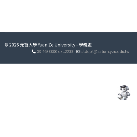
© 2026 元智大學 Yuan Ze University - 學務處
03-4638800 ext.2238
stdept@saturn.yzu.edu.tw