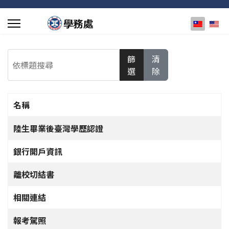
選擇你的
依標題搜尋
篩
清
選
除
名稱
文章列表
陸生畢業後臺灣學歷認證
銀行開戶資訊
離校切結書
相關連結
報考駕照