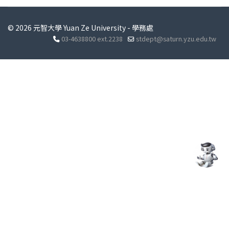
© 2026 元智大學 Yuan Ze University - 學務處
03-4638800 ext.2238
stdept@saturn.yzu.edu.tw