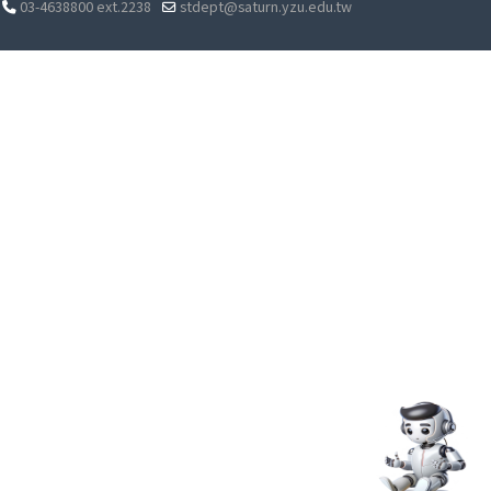
03-4638800 ext.2238
stdept@saturn.yzu.edu.tw