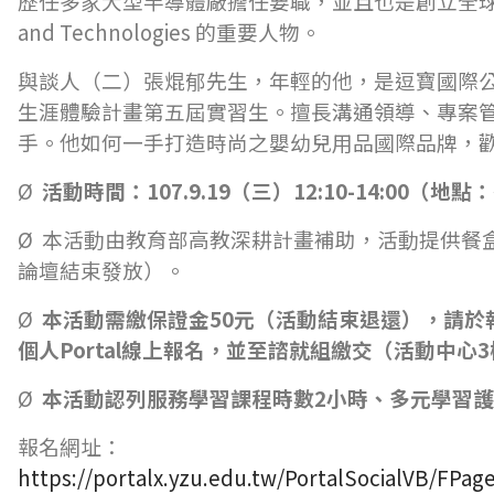
歷任多家大型半導體廠擔任要職，並且也是創立全球第一家
and Technologies 的重要人物。
與談人（二）張焜郁先生，年輕的他，是逗寶國際
生涯體驗計畫第五屆實習生。擅長溝通領導、專案
手。他如何一手打造時尚之嬰幼兒用品國際品牌，
Ø
活動時間：107.9.19（三）12:10-14:00（地
Ø 本活動由教育部高教深耕計畫補助，活動提供餐盒
論壇結束發放）。
Ø
本活動需繳保證金
50
元（活動結束退還），請於報名
個人Portal線上報名，並至諮就組繳交（活動中心
3
Ø
本活動認列服務學習課程時數2小時、多元學習護
報名網址：
https://portalx.yzu.edu.tw/PortalSocialVB/FPage