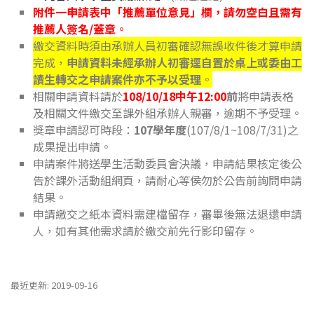
附件一申請表中「推薦單位意見」欄，請勿空白且需有
推薦人簽名/蓋章
。
繳交資料時須由承辦人員初審確認無誤收件後才算申請
完成，
申請資料未經承辦人初審逕自置於桌上或委由工
讀生轉交之申請案件亦不予以受理
。
相關申請資料請於
108/10
/18
中午12:00
前
將申請表格
及相關文件繳交至課外組承辦人親審，逾期不予受理。
獎章申請認可時段：
107學年度
(107/8/1~108/7/31)之
成果提出申請。
申請案件將送學生活動委員會決議，申請結果核定後公
告於課外活動組網頁，請耐心等侯勿於公告前詢問申請
結果。
申請繳交之紙本資料需建檔留存，審畢後無法退還申請
人，如有其他需求請於繳交前先行影印留存。
最近更新: 2019-09-16