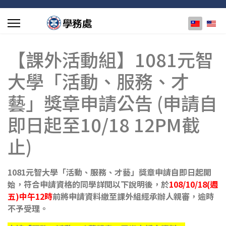
選擇你的
【課外活動組】1081元智
大學「活動、服務、才
藝」獎章申請公告 (申請自
即日起至10/18 12PM截
止)
1081
元智大學「活動、服務、才藝」獎章申請自即日起開
始，符合申請資格的同學詳閱以下說明後，於
108/10
/18(
週
五)
中
午
12
時
前
將申請資料繳至課外組經承辦人親審，逾時
不予受理。