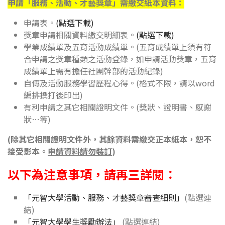
申請「服務、活動、才藝獎章」需繳交紙本資料：
申請表。
(點選下載)
獎章申請相關資料繳交明細表。
(點選下載)
學業成績單及五育活動成績單。(五育成績單上須有符
合申請之獎章種類之活動登錄，如申請活動獎章，五育
成績單上需有擔任社團幹部的活動紀錄)
自傳及活動服務學習歷程心得。(格式不限，請以word
編排撰打後印出)
有利申請之其它相關證明文件。(獎狀、證明書、感謝
狀…等)
(
除
其它相關證明文件
外，其餘資料需繳交正本紙本，恕不
接受影本。
申請資料請勿裝訂
)
以下為注意事項，請再三詳閱：
「元智大學活動、服務、才藝獎章審查細則」
(點選連
結)
「元智大學學生獎勵辦法」
(點選連結)