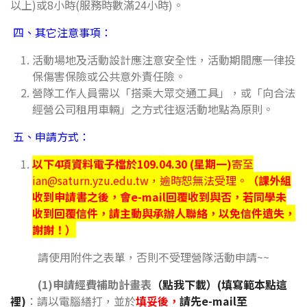
以上)或8小時(服務時數滿24小時)。
四、
其它注意事項：
活動場地及活動設計應注意安全性，活動期間應一律投
保傷害保險或公共意外責任險。
營隊工作人員需以「搭乘大眾交通工具」，或「向合法
經營公司租用車輛」之方式往返活動地點為原則。
五、
申請方式：
以下
4
項資料電子檔於
109
.04
.30
(星期一
)
寄至
ian@saturn.yzu.edu.tw
，逾時恕無法受理。
（課外組
收到申請書之後，會
e-mail
回覆收到與否，若同學未
收到回覆信件，請主動與承辦人聯絡，以免信件遺失，
謝謝！）
請使用附件之表單，否則不受理營隊活動申請~~
(1)申請經費補助計畫表
（點我下載）
(填寫範本點這
裡)
：請以電腦繕打，並於
填妥後，
請先e-mail至