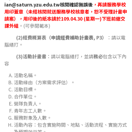
ian@saturn.yzu.edu.tw核閱確認無誤後
，再請服務學校
用印蓋章（未經核閱就送服務學校核章者，恕不受理計畫申
請案），用印後的紙本請於109.04.30 (星期一)下班前繳交
課外組
。(可參閱範本)
(2)經費概算表（
申請經費補助計畫表
, P3）
：請以電
腦繕打。
(3)活動計畫書
：請以電腦繕打，並請
務必
包含以下內
容
活動名稱。
活動緣由（方案需求評估）。
活動目標。
合作單位。
營隊負責人。
青年志工人數。
服務對象及人數。
活動內容：包含實施時間、地點、活動流程、實施方式
及預期效益等。