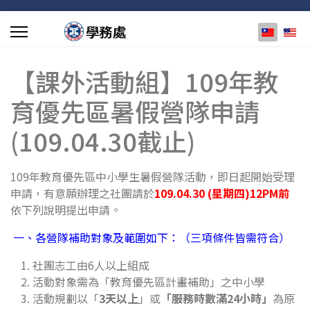
選擇你的
【課外活動組】109年教
育優先區暑假營隊申請
(109.04.30截止)
109年教育優先區中小學生暑假營隊活動，即日起開始受理
申請，有意願辦理之社團請於
109
.04
.30
(
星期四
)12PM前
依下列說明提出申請。
一、各營隊補助對象及範圍如下：（三項條件皆需符合）
社團志工由6人以上組成
活動對象需為「教育優先區計畫補助」之中小學
活動規劃以「
3
天以上
」或
「服務時數滿
24
小時」
為原