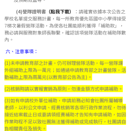
(4)營隊證明書
（點我下載）
：請確實依據本次公告之
學校名單提交服務計畫，每一所教育優先區國中小學得接受
7梯次暑假營隊活動，為使各社團能順利獲得「補助款」，
務必請與服務對象師長聯繫，確認該項營隊活動在補助隊數
內。
六、
注意事項：
(1)未申請教育部之計畫，仍可辦理營隊活動，每一營隊課
外組補助上限為一萬元；如通過申請教育部之計畫營隊，活
動補助上限為兩萬元(以教育部公告為主)。
(2)核銷時請以實報實銷為原則，勿湊金額方式申請補助。
(3)如有申請校外單位補助，申請前務必知會社團所屬輔導
老師，以利公文申請、經費核銷等各項行政作業流程，勿待
接近結案截止日或要請領經費補助才告知有申請補助，如因
作業時程不足以致社團無法獲得補助或完成執行，社團請自
負相關責任及損失。