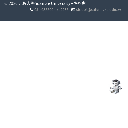
© 2026 元智大學 Yuan Ze University - 學務處
03-4638800 ext.2238
stdept@saturn.yzu.edu.tw