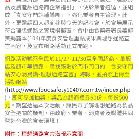
品及農產品通路商企業指引」，便於業者遵循，並組
成「食安守門站輔導團」，強化業者自主管理。此
外，更邀請四大超商參與今天的記者會，於會場展示
符合理想通路之實境模擬區。會中由食藥署署長姜郁
美揭露本
(104)
年度食安管理重點成果與理想通路宣
言內容，及宣布網路活動正式開跑。
網路活動號召全民於
11/27-11/30
至全國超商、量販
店及超市等通路，尋找張貼於門市門口的「食安守門
站安心消費讚
-
理想通路宣言」海報，並拍照上傳至
活動網站
(
http://www.foodsafety10407.com.tw/index.php
)
，
即可參加抽獎，獎品為超商禮券
60
份，每份
500
元
。期望透過本次活動，讓民眾了解理想通路為食品
安全把關的機制，由政府、業者、消費者及媒體共同
營造台灣的食安環境！
附件：理想通路宣言海報示意圖