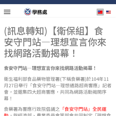
選擇你的
(訊息轉知)【衛保組】食
安守門站—理想宣言你來
找網路活動揭幕！
食安守門站—理想宣言你來找網路活動揭幕！
衛生福利部食品藥物管理署
(
下稱食藥署
)
於
104
年
11
月
27
日舉行「食安守門站—理想通路超商響應」記者
會，並邀集四大超商響應，共同為網路活動揭開序
幕！
食藥署為響應行政院倡議之
「食安守門站」全民運
動
，與經濟部、農業委員會等部會共同制定「理想食