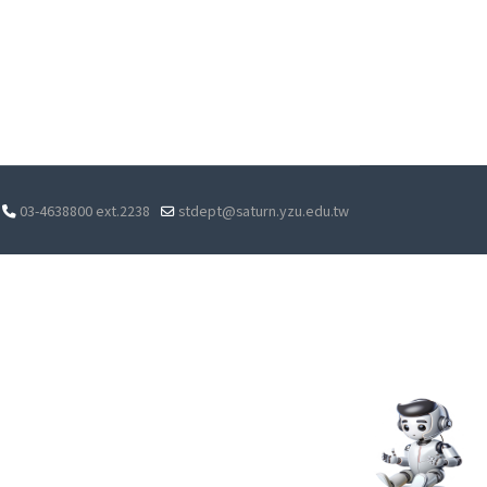
03-4638800 ext.2238
stdept@saturn.yzu.edu.tw