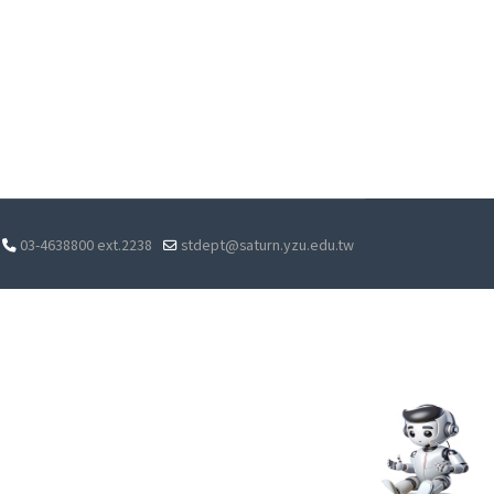
03-4638800 ext.2238
stdept@saturn.yzu.edu.tw