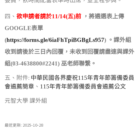
委員，依時間配當表準時出席，並全程參與。
四、
欲申請者請於11/14(五)前
，將遴選表上傳
GOOGLE表單
(
https://forms.gle/6iaFhTpiBGBgLs957
) 。
課外組
收到請後於三日內回覆，未收到回覆請盡速與課外
組(03-4638800#2241) 巫老師聯繫。
:
五、附件
中華民國各界慶祝115年青年節籌備委員
會遴薦簡章
、
115年青年節籌備委員會遴薦公文
元智大學 課外組
最近更新: 2025-10-28