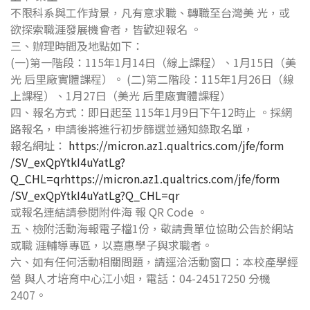
不限科系與工作背景，凡有意求職、轉職至台灣美 光，或
欲探索職涯發展機會者，皆歡迎報名 。
三、辦理時間及地點如下：
(一)第一階段：115年1月14日（線上課程）、1月15日（美
光 后里廠實體課程）。 (二)第二階段：115年1月26日（線
上課程）、1月27日（美光 后里廠實體課程）
四、報名方式：即日起至 115年1月9日下午12時止 。採網
路報名，申請後將進行初步篩選並通知錄取名單，
報名網址：
https://micron.az1.qualtrics.com/jfe/form
/SV_exQpYtkI4uYatLg?
Q_CHL=qrhttps://micron.az1.qualtrics.com/jfe/form
/SV_exQpYtkI4uYatLg?Q_CHL=qr
或報名連結請參閱附件海 報 QR Code 。
五、檢附活動海報電子檔1份，敬請貴單位協助公告於網站
或職 涯輔導專區，以嘉惠學子與求職者。
六、如有任何活動相關問題，請逕洽活動窗口：本校產學經
營 與人才培育中心江小姐，電話：04-24517250 分機
2407。