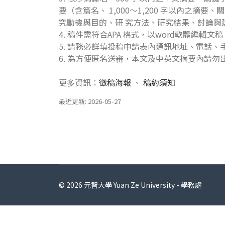
要（含篇名、 1,000～1,200 字以內之摘
究動機與目的、研 究方法、研究結果、討論與
4. 稿件需符合APA 格式，以word軟體編輯文稿
5. 請務必詳填投稿申請表內通訊地址、電話
6. 為方便匿名送審，本文及中英文摘要內請勿
更多資訊：
徵稿海報
、
稿約須知
最近更新: 2026-05-27
© 2026 元智大學 Yuan Ze University - 學務處