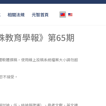
選擇你的語言
式
相關法規
元智首頁
殊教育學報》第65期
理軟體撰稿，使用線上投稿系統檔案大小請勿超
者恕不接受。
果與討論，伍、結論與建議）、參考文獻、英文摘