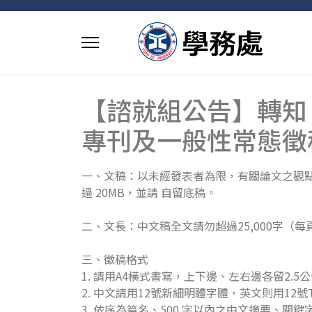
【諮就組公告】轉知
專刊及一般性常態徵
一、文稿：以未經發表者為限，有關論文之觀
過 20MB，並請 自留底稿。
二、文長：中文稿全文請勿超過25,000字（每頁
三、徵稿格式
1. 請用A4橫式書寫，上下邊、左右邊各留2.5
2. 中文請用12號新細明體字體，英文則用12號Tim
3. 依序為篇名、500 字以內之中文摘要、