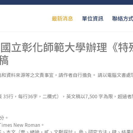
最新消息
單位資訊
聯絡方
 國立彰化師範大學辦理《特
稿
點和資料來源等之文責事宜，請作者自行擔負。 請以電腦文書處
 35行，每行36字，二欄式），英文稿以7,500 字為限，超過
公分。
es New Roman。
關鍵字、本文（壹、緒論，貳、文獻探討， 參、研究方法，肆、結