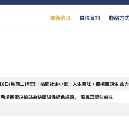
最新消息
單位資訊
聯絡方
月10日(星期二)辦理「桃園社企小聚：人生百味，擁抱街頭生 命
站 *新增巨蛋採檢站為快篩陽性綠色通道,一般民眾請勿前往