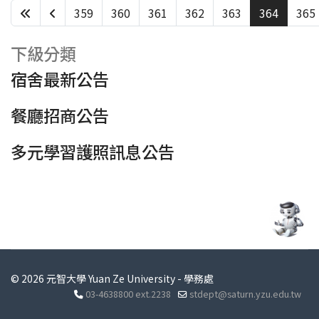
359
360
361
362
363
364
365
第 364 頁，共 438 頁
下級分類
宿舍最新公告
餐廳招商公告
多元學習護照訊息公告
© 2026 元智大學 Yuan Ze University - 學務處
03-4638800 ext.2238
stdept@saturn.yzu.edu.tw