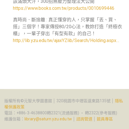
該滿頭大汗，300招無壓力整理法大公開
https://www.books.com.tw/products/0010699446
真時尚．斷捨離 : 真正懂穿的人，只掌握「丟、買、
搭」三個字！專家傳授80/20心法，教妳打造「終極衣
櫃」，一輩子穿出「有型有款」的自己！
http://lib.yzu.edu.tw/ajaxYZlib/Search/Holding.aspx…
版權所有©元智大學圖書館 │ 320桃園市中壢區遠東路135號 │
隱私
權保護政策
電話：+886-3-4638800轉2321(流通服務) ‧ 轉2322(參考服務)
維護信箱：
library@saturn.yzu.edu.tw
│
諮詢管道
│
館員專區