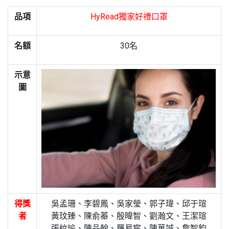
品項
HyRead獨家好禮口罩
名額
30名
示意
圖
得獎
吳孟珊、李碧鳳、吳家瑩、郭子瑋、邱于瑄
者
黃玟臻、陳俞蓁、殷暐智、劉瀚文、王潔瑄
張紋瑜、陳品翰、羅易宸、陳萬誠、詹智鈞