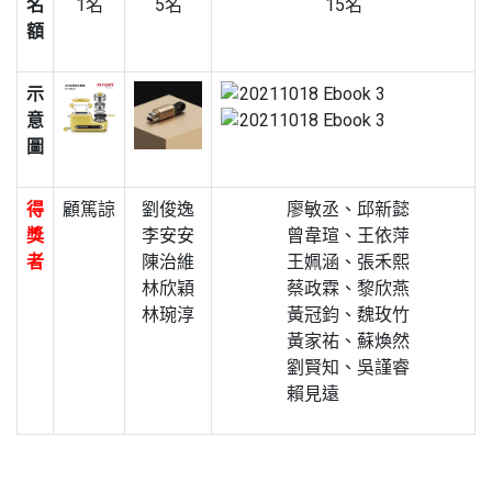
名
1名
5名
15名
額
示
意
圖
得
顧篤諒
劉俊逸
廖敏丞、邱新懿
獎
李安安
曾韋瑄、王依萍
者
陳治維
王姵涵、張禾熙
林欣穎
蔡政霖、黎欣燕
林琬淳
黃冠鈞、魏玫竹
黃家祐、蘇煥然
劉賢知、吳謹睿
賴見遠