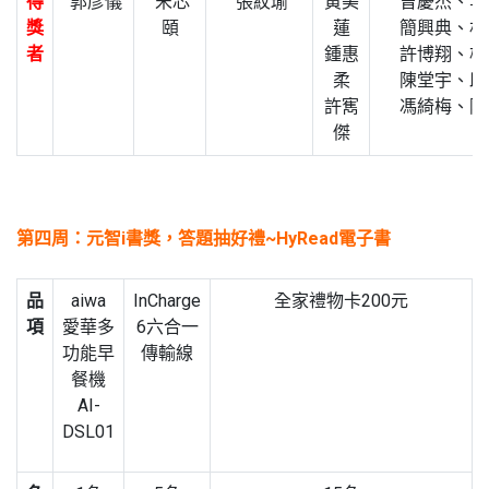
得
郭彥儀
宋芯
張紋瑜
黃美
曾慶杰、李
獎
頤
蓮
簡興典、林
者
鍾惠
許博翔、楊
柔
陳堂宇、邱
許寯
馮綺梅、陳
傑
第四周：元智i書獎，答題抽好禮~HyRead電子書
品
aiwa
InCharge
全家禮物卡200元
項
愛華多
6六合一
功能早
傳輸線
餐機
AI-
DSL01