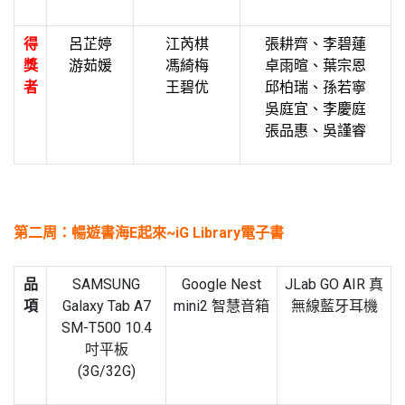
得
呂芷婷
江芮棋
張耕齊、李碧蓮
獎
游茹媛
馮綺梅
卓雨暄、葉宗恩
者
王碧优
邱柏瑞、孫若寧
吳庭宜、李慶庭
張品惠、吳謹睿
第二周：暢遊書海E起來~iG Library電子書
品
SAMSUNG
Google Nest
JLab GO AIR 真
項
Galaxy Tab A7
mini2 智慧音箱
無線藍牙耳機
SM-T500 10.4
吋平板
(3G/32G)