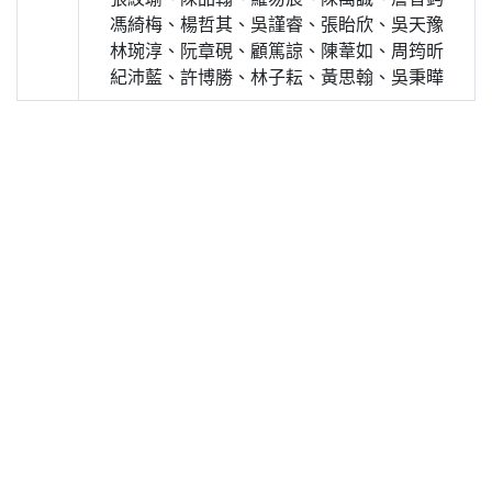
馮綺梅、楊哲其、吳謹睿、張眙欣、吳天豫
林琬淳、阮章硯、顧篤諒、陳葦如、周筠昕
紀沛藍、許博勝、林子耘、黃思翰、吳秉曄