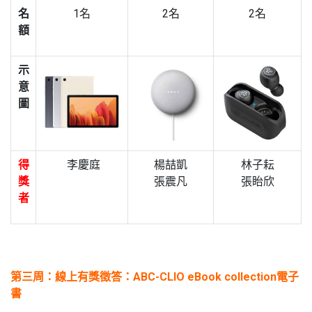
名
1名
2名
2名
額
示
意
圖
得
李慶庭
楊喆凱
林子耘
獎
張震凡
張眙欣
者
第三周：線上有獎徵答：ABC-CLIO eBook collection電子
書