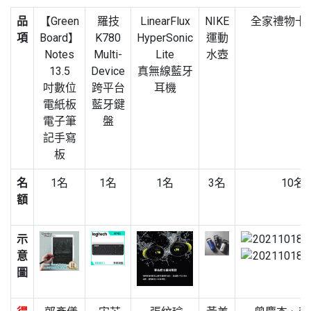
品
【Green
羅技
LinearFlux
NIKE
全家禮物卡2
項
Board】
K780
HyperSonic
運動
Notes
Multi-
Lite
水壺
13.5
Device
真無線藍牙
吋數位
跨平台
耳機
電紙板
藍牙鍵
電子筆
盤
記手寫
板
名
1名
1名
1名
3名
10名
額
示
意
圖