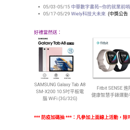
05/03-05/15
中華數字書苑~你的就業前
05/17-05/29
Wiely科技大未來
(中獎公告：
好禮當然送：
SAMSUNG Galaxy Tab A8
Fitbit SENSE 
SM-X200 10.5吋平板電
健康智慧手錶運動
腦 WiFi (3G/32G)
*** 防疫加碼
抽 ***：
凡參加上面線上活動，除