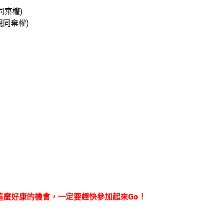
同棄權)
期視同棄權)
麼好康的機會，一定要趕快參加起來Go！