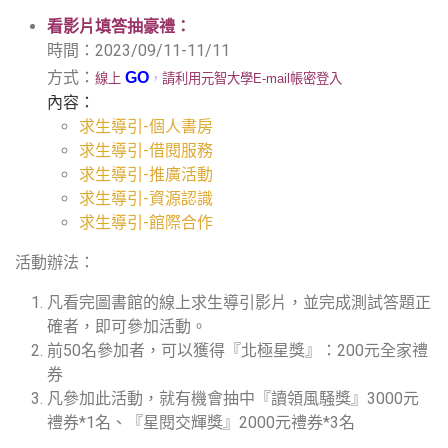
看影片填答抽豪禮：
時間：2023/09/11-11/11
方式：
GO
線上
，
請利用元智大學E-mail帳密登入
內容：
求生導引-個人書房
求生導引-借閱服務
求生導引-推廣活動
求生導引-資源認識
求生導引-館際合作
活動辦法：
凡看完圖書館的線上求生導引影片，並完成測試答題正
確者，即可參加活動。
前50名參加者，可以獲得『北極星獎』：200元全家禮
券
凡參加此活動，就有機會抽中『讀領風騒獎』3000元
禮券*1名、『星閱交輝獎』2000元禮券*3名