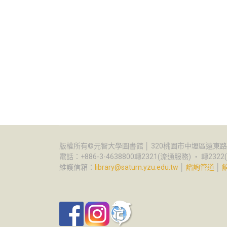
版權所有©元智大學圖書館 │ 320桃園市中壢區遠東路1
電話：+886-3-4638800轉2321(流通服務) ‧ 轉232
維護信箱：
library@saturn.yzu.edu.tw
│
諮詢管道
│