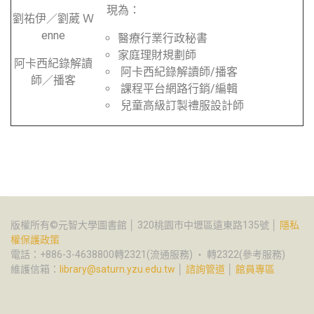
現為：
劉祐伊／劉葳 Ｗ
enne
醫療行業行政秘書
家庭理財規劃師
阿卡西紀錄解讀
 阿卡西紀錄解讀師/播客
師／播客
 課程平台網路行銷/編輯
 兒童高級訂製禮服設計師
版權所有©元智大學圖書館 │ 320桃園市中壢區遠東路135號 │
隱私
權保護政策
電話：+886-3-4638800轉2321(流通服務) ‧ 轉2322(參考服務)
維護信箱：
library@saturn.yzu.edu.tw
│
諮詢管道
│
館員專區