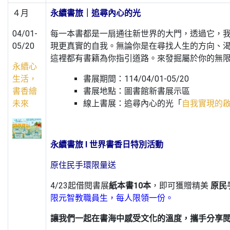
４月
永續書旅｜追尋內心的光
04/01-
每一本書都是一扇通往新世界的大門，透過它，
05/20
現更真實的自我。無論你是在尋找人生的方向、
這裡都有書籍為你指引道路。來發掘屬於你的無
永續心
生活，
書展期間：114/04/01-05/20
書香繪
書展地點：圖書館新書展示區
未來
線上書展：追尋內心的光「
自我實現的
永續書旅 l 世界書香日特別活動
原住民手環限量送
4/23起借閱書展
紙本書10本
，即可獲贈精美
原民
限元智教職員生，每人限領一份。
讓我們一起在書海中感受文化的溫度，攜手分享