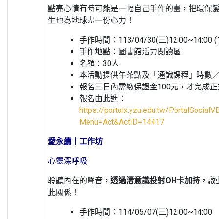
點亮心情有時可能是一幅自己手作的畫，把環保變
生也為地球盡一份心力！
手作時間：113/04/30(三)12:00~14:
手作地點：圖書館活力閱讀區
名額：30人
本活動提供午茶點及「通識課程」時數
報名三日內需繳保證金100元，才完成
報名由此進：
https://portalx.yzu.edu.tw/PortalSocial
Menu=Act&ActID=14417
愛永續｜工作坊
心靈深呼吸
聆聽內在的聲音，
透過潛意識投射OH卡加持，
啟
此關係！
手作時間：114/05/07(三)12:00~14:00