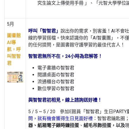
究生論文上傳使用手冊 」、「元智大學學位
5月
呼叫「智智君」
說出你的需求，別害羞！AI不會吐
圖書館
線的學習搭檔。快來認識你的「AI智囊團」，不
AI導
的任何提問，是圖書館守護學習的最佳代言人！
航，呼
叫智智
智智君無所不在，24小時為您解答！
君
電子書牆の智智君
閱讀桌面の智智君
流通櫃台の智智君
數位學習の智智君
與智智君初相見
，
線上諮詢送好禮！
5 / 5 ~ 5 / 20 參加E館員「智智君」生日PAR
問，就有機會獲得生日見面好禮
：智智君鑰匙圈
器、紙箱電子錶時鐘扭蛋
、
絨毛吊飾扭蛋，以及
現