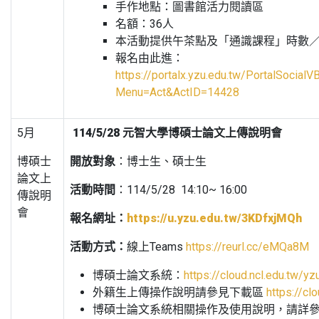
手作地點：圖書館活力閱讀區
名額：36人
本活動提供午茶點及「通識課程」時數
報名由此進：
https://portalx.yzu.edu.tw/PortalSocial
Menu=Act&ActID=14428
5月
114/5/28
元
智大學博碩士論文上傳說明會
博碩士
開放對象
：博士生、碩士生
論文上
活動時間
：114/5/28 14:10~ 16:00
傳說明
會
報名網址：
https://u.yzu.edu.tw/3KDfxjMQh
活動方式：
線上Teams
https://reurl.cc/eMQa8M
博碩士論文系統：
https://cloud.ncl.edu.tw/yz
外籍生上傳操作說明請參見下載區
https://cl
博碩士論文系統相關操作及使用說明，請詳參論