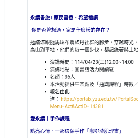
永續書旅 I 原民書香．希望禮讚
你是否曾想過，家是什麼樣的存在？
邀請您跟隨馬遠布農族丹社群的腳步，穿越時光
高山到平地，他們的每一個步伐，都記錄著與土
演講時間：114/04/23(三)12:00~14:00
演講地點：圖書館活力閱讀區
名額：36人
本活動提供午茶點及「通識課程」時數
報名由此
進：
https://portalx.yzu.edu.tw/PortalS
Menu=Act&ActID=14381
愛永續｜手作課程
點亮心情．一起環保手作「咖啡渣肌理畫」