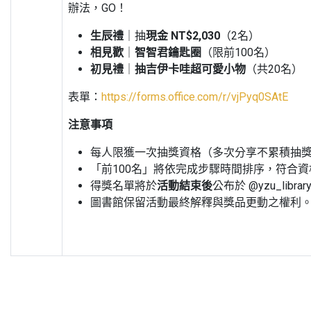
辦法，GO！
生辰禮
｜抽
現金
NT$2,030
（2名）
相見歡
｜
智智君鑰匙圈
（限前100名）
初見禮
｜
抽吉伊卡哇超可愛小物
（共20名）
表單：
https://forms.office.com/r/vjPyq0SAtE
注意事項
每人限獲一次抽獎資格（多次分享不累積抽
「前100名」將依完成步驟時間排序，符合
得獎名單將於
活動結束後
公布於 @yzu_libr
圖書館保留活動最終解釋與獎品更動之權利