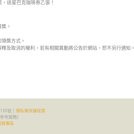
星，送星巴克咖啡券乙張！
得獎。
知領獎方式。
解釋及取消的權利，若有相關異動將公告於網站，恕不另行通知
35號 │
隱私權保護政策
2(參考服務)
館員專區