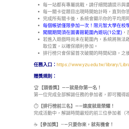
每一站都有專屬挑戰，請仔細閱讀提示與
每一關卡從題目出現時開始計時，直到你
完成所有關卡後，系統會顯示你的平均用
每個帳號僅限參加一次！限元智大學在校
闖關期間須在圖書館範圍內遊玩(1公里)
，
若進入遊戲時尚未在範圍內，系統將無法
取位置，以確保順利參加。
排行榜只會保留首次破關的時間紀錄，之
任務入口：
https://www.yzu.edu.tw/library/Lib
贈獎規則：
🏆
【頭香獎】
——
就是你第一名！
第一位完成全部解謎任務的參加者，即可獨得超
⏱️
【排行榜前三名】
——
速度就是榮耀！
完成活動中，解謎時間最短的前三位參加者（
☕
【參加獎】
—
—
只要你來，就有機會！