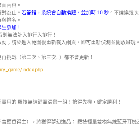
畫面內容。
答對為止。
若答錯，系統會自動換題，並加時 10 秒
。不論換幾次
時與排名。
學生參加！
否則無法計入排行入排行！
啟動；請於進入範圍後重新載入網頁，即可重新偵測並開放遊玩
後再挑戰（第二次、第三次…）都不會更新！
rary_game/index.php
實用的 羅技無線鍵盤滑鼠一組！搶得先機，鍵定勝利！
不含頭香得主），將獲得夢幻逸品： 羅技輕量雙模無線藍牙耳機