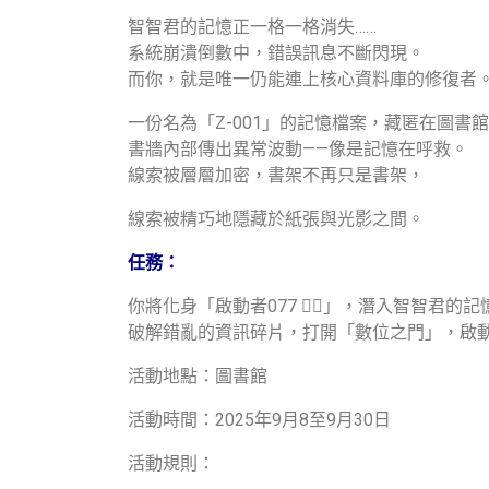
智智君的記憶正一格一格消失……
系統崩潰倒數中，錯誤訊息不斷閃現。
而你，就是唯一仍能連上核心資料庫的修復者
一份名為「Z-001」的記憶檔案，藏匿在圖書
書牆內部傳出異常波動——像是記憶在呼救。
線索被層層加密，書架不再只是書架，
線索被精巧地隱藏於紙張與光影之間。
任務：
你將化身「啟動者077 🕵️‍♂️」，潛入智智君的
破解錯亂的資訊碎片，打開「數位之門」，啟
活動地點：圖書館
活動時間：2025年9月8至9月30日
活動規則：