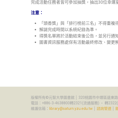
完成活動任務者皆可參加抽獎，抽出30位幸運
注意：
「頭香獎」與「排行榜前三名」不得重複
解謎完成時間以系統紀錄為準。
得獎名單將於活動結束後公告，並另行通
圖書資訊服務處保有活動最終修改、變更
版權所有©元智大學圖書館 │ 320桃園市中壢區遠東路1
電話：+886-3-4638800轉2321(流通服務) ‧ 轉232
維護信箱：
library@saturn.yzu.edu.tw
│
諮詢管道
│