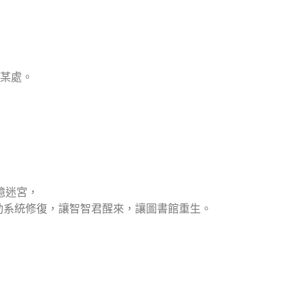
。
館某處。
記憶迷宮，
動系統修復，讓智智君醒來，讓圖書館重生。