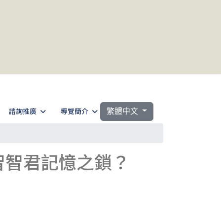
選擇你的語言
諮詢推廣
導覽簡介
繁體中文
開智智君記憶之鎖？