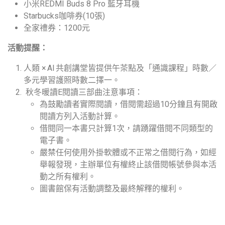
小米REDMI Buds 8 Pro 藍牙耳機
Starbucks咖啡券(10張)
全家禮券：1200元
活動提醒：
人類 × AI 共創講堂皆提供午茶點及「通識課程」時數／
多元學習護照時數二擇一。
秋冬暖讀E閱讀三部曲注意事項：
為鼓勵讀者實際閱讀，借閱需超過10分鐘且有開啟
閱讀方列入活動計算。
借閱同一本書只計算1次，請踴躍借閱不同類型的
電子書。
嚴禁任何使用外掛軟體或不正常之借閱行為，如經
舉報發現，主辦單位有權終止該借閱帳號參與本活
動之所有權利。
圖書館保有活動調整及最終解釋的權利。