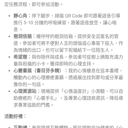
定任務流程，即可參加活動。
靜心角：
停下腳步，掃描 QR Code 即可跟著語音引導
進行 5-10 分鐘的呼吸練習，跟著語音放空，讓心喘
息 。
樹洞信箱：
暖呼呼的樹洞信箱，提供安全且匿名的管
道，參加者可將不便對人言的煩惱或心事寫下投入，作
為情緒的出口，也可以留下祝福給下一位陌生人。
希望樹：
與你陪伴與成長，參加者可從樹上摘取充滿力
量與祝福的小卡。獲得即時的心理支持。
心靈書展（書目芬多精）：
我的心情棲息在這本書裡，
觸動內心的心理療癒書籍，透過展出找到那句或分享最
像你的一句話。
心理資源站：
現場提供「心情溫度計」小測驗、可以自
助療癒的「心靈手扎」，及專業心理諮商資訊，降低尋
求專業協助的門檻。
活動好禮：
互動禮：
參與現場互動體驗，即可領取設計精美的《心