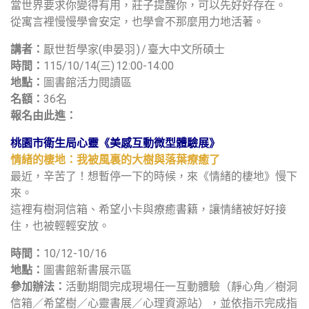
當世界要求你變得有用，莊子提醒你，可以先好好存在。
從寓言裡慢慢學會安定，也學會不那麼用力地活著。
講者：
厭世哲學家(申晏羽 ) / 臺大中文所碩士
時間：
115/10/14(三) 12:00-14:00
地點：
圖書館活力閱讀區
名額：
36名
報名由此進：
桃園市衛生局心靈《美感互動微型體驗展》
情緒的棲地：我被風裏的大樹與落葉療癒了
最近，辛苦了！想暫停一下的時候，來《情緒的棲地》慢下
來。
這裡有樹洞信箱、希望小卡與療癒書籍，讓情緒被好好接
住，也被輕輕安放。
時間：
10/12-10/16
地點：
圖書館新書展示區
參加辦法：
活動期間完成現場任一互動體驗（靜心角／樹洞
信箱／希望樹／心靈書展／心理資源站），並依指示完成指