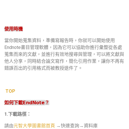
使用時機
當你開始蒐集資料，準備寫報告時，你就可以開始使用
Endnote
書目管理軟體，因為它可以協助你進行彙整從各處
蒐集而來的文獻，並進行有效地搜尋與管理，可以將文獻與
他人分享，同時結合論文寫作，簡化引用作業，讓你不再有
錯誤百出的引用格式而被教授退件了。
TOP
EndNote
如何下載
？
1.
下載路徑：
請由
→快速查詢→資料庫
元智大學圖書館首頁