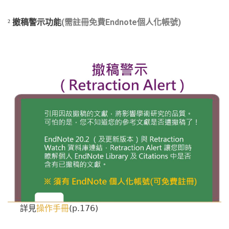
(
Endnote
)
²
撤稿警示功能
需註冊免費
個人化帳號
(p.176)
詳見
操作手冊