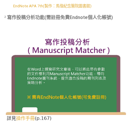
EndNote APA 7th(製作：馬偕紀念醫院圖書館)
(
Endnote
)
²
寫作投稿分析功能
需註冊免費
個人化帳號
(p.167)
詳見
操作手冊