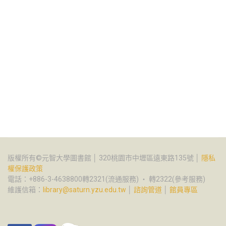
版權所有©元智大學圖書館 │ 320桃園市中壢區遠東路135號 │
隱私
權保護政策
電話：+886-3-4638800轉2321(流通服務) ‧ 轉2322(參考服務)
維護信箱：
library@saturn.yzu.edu.tw
│
諮詢管道
│
館員專區