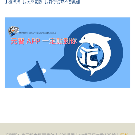
手機搖搖
我突然開竅
我愛你從來不會亂翹