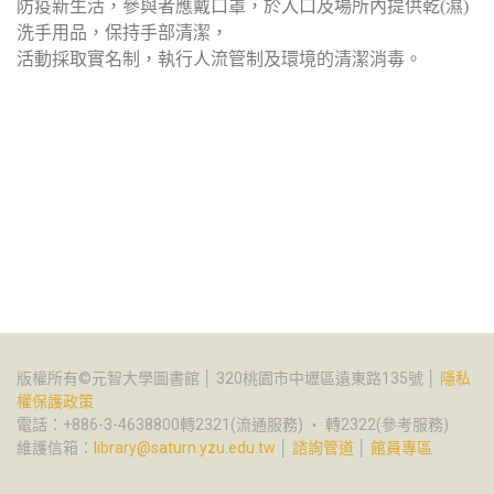
防疫新生活，參與者應戴口罩，於入口及場所內提供乾(濕)
洗手用品，保持手部清潔，
活動採取實名制，執行人流管制及環境的清潔消毒。
版權所有©元智大學圖書館 │ 320桃園市中壢區遠東路135號 │
隱私
權保護政策
電話：+886-3-4638800轉2321(流通服務) ‧ 轉2322(參考服務)
維護信箱：
library@saturn.yzu.edu.tw
│
諮詢管道
│
館員專區