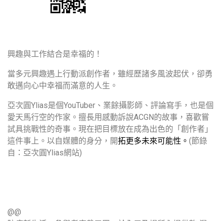
興趣與工作結合是幸福的！
當多元興趣遇上行動派創作者，雖經歷諸多風波起伏，卻勇
敢邁向心中幸福而滿意的人生。
Ylias
YouTuber
亞次圓
是個
、業餘攝影師、評論寫手，也是個
ACGN
愛天馬行空的作家。擅長用感動訴說
的故事，喜歡嘗
試具挑戰性的奇事。現在把目標放在成為出色的「創作者」
(
這件事上。
以自媒體的身分，開
拓更多未來可能性。
節錄
Ylias
)
自：亞次圓
網站
@@