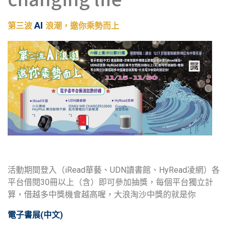
AI
第三波
浪潮，邀你乘勢而上
活動期間登入（iRead華藝、UDN讀書館、HyRead凌網）各
平台借閱30冊以上（含）即可參加抽獎，每個平台獨立計
算，借越多中獎機會越高喔，大浪淘沙中獎的就是你
電子書展(中文)