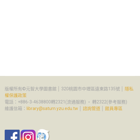
版權所有©元智大學圖書館 │ 320桃園市中壢區遠東路135號 │
隱私
權保護政策
電話：+886-3-4638800轉2321(流通服務) ‧ 轉2322(參考服務)
維護信箱：
library@saturn.yzu.edu.tw
│
諮詢管道
│
館員專區