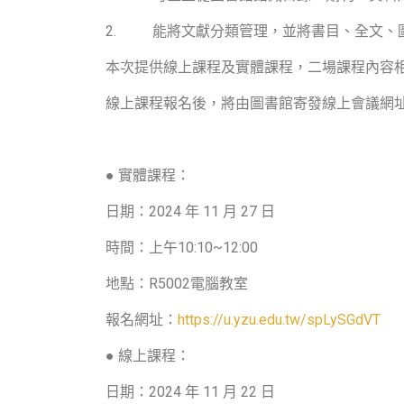
2.
能將文獻分類管理，並將書目、全文、
本次提供線上課程及實體課程，二場課程內容
線上課程報名後，將由圖書館寄發線上會議網
● 實體課程：
日期：
2024
年
11
月
27
日
時間：上午
10:10~12:00
地點：
R5002
電腦教室
報名網址：
https://u.yzu.edu.tw/spLySGdVT
● 線上課程：
日期：
2024
年
11
月
22
日