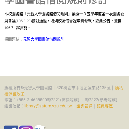
本校圖書館「
元智大學圖書館借閱規則
」業經
一０五學年度第一次圖書委
員會議(106.3.29)修訂通過
，
增列校友借書證年費條款，謹此公告，並自
106.7.1起實施
。
相關連結：
元智大學圖書館借閱規則
版權所有©元智大學圖書館 │ 320桃園市中壢區遠東路135號 │
隱私
權保護政策
電話：+886-3-4638800轉2321(流通服務) ‧ 轉2322(參考服務)
維護信箱：
library@saturn.yzu.edu.tw
│
諮詢管道
│
館員專區