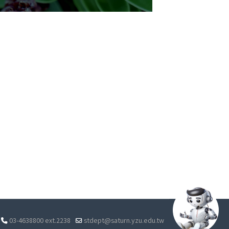
03-4638800 ext.2238
stdept@saturn.yzu.edu.tw