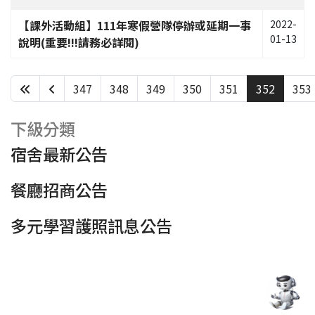
【課外活動組】111年寒假營隊停辦或延期一事
2022-
01-13
說明(重要!!!請務必詳閱)
347
348
349
350
351
352
353
第 352 頁，共 438 頁
下級分類
宿舍最新公告
餐廳招商公告
多元學習護照訊息公告