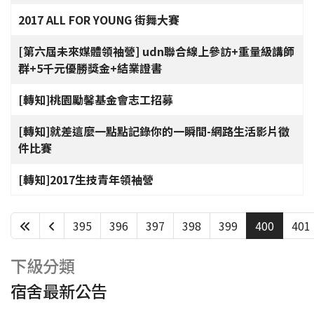
2017 ALL FOR YOUNG 街舞大賽
[第六屆未來媒體領袖營] udn聯合線上參訪+重量級講師
群+5千元優勝獎金+結業證書
[轉知]桃園勵馨基金會志工招募
[轉知]就差這麼一點點記錄你的一瞬間-網路生活影片徵
件比賽
[轉知]2017生技青年領袖營
395
396
397
398
399
400
401
第 400 頁，共 438 頁
下級分類
宿舍最新公告