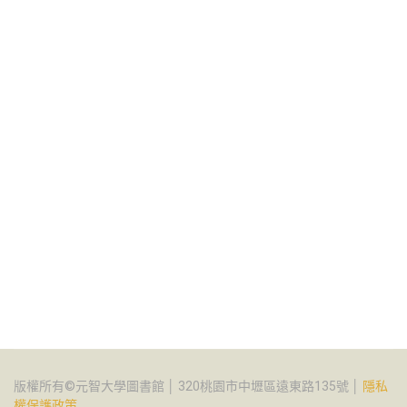
版權所有©元智大學圖書館 │ 320桃園市中壢區遠東路135號 │
隱私
權保護政策