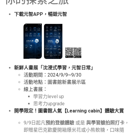
下載元智APP，暢遊元智
新鮮人書展「沈浸式學習，元智日常」
活動期間：2024/9/9~9/30
活動地點：圖書館新書展示區
線上書展：
學習力level up
思考力upgrade
開學限定！圖書館人氣【
Learning cabin
】體驗大賞
9/9日起凡
預約登艙體驗
或是
與學習艙拍照打卡
，
即贈星巴克歡慶開箱爆米花或小熊軟糖，口味隨