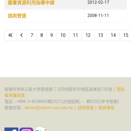
圖書資源利用指導申請
2012-02-17
諮詢管道
2008-11-11
7
8
9
10
11
12
13
14
15
第 16 頁，共 16 頁
版權所有©元智大學圖書館 │ 320桃園市中壢區遠東路135號 │
隱私
權保護政策
電話：+886-3-4638800轉2321(流通服務) ‧ 轉2322(參考服務)
維護信箱：
library@saturn.yzu.edu.tw
│
諮詢管道
│
館員專區