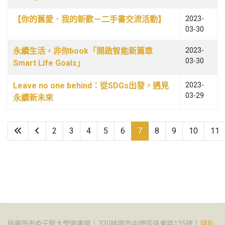
【你的舊愛．我的新歡－二手書交流活動】
2023-
03-30
永續生活，非你book「開啟智能新篇章
2023-
03-30
Smart Life Goals」
Leave no one behind：從SDGs出發，遇見
2023-
03-29
永續新未來
2
3
4
5
6
7
8
9
10
11
第 7 頁，共 16 頁
版權所有©元智大學圖書館 │ 320桃園市中壢區遠東路135號 │
隱私