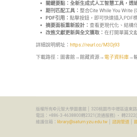
關鍵要點：全新生成式人工智慧工具，透
期刊匹配工具：
整合Cite While Yo
PDF
引用：
點擊按鈕，即可快速插入PDF
摘要面板重新設計：
查看更現代化、結構
改進文獻更新與全文獲取：
在打開單篇文獻
詳細說明網址：
https://reurl.cc/M3Dj93
下載路徑：圖書館→館藏資源→
電子資料庫
→輸
版權所有©元智大學圖書館 │ 320桃園市中壢區遠東路1
電話：+886-3-4638800轉2321(流通服務) ‧ 轉232
維護信箱：
library@saturn.yzu.edu.tw
│
諮詢管道
│