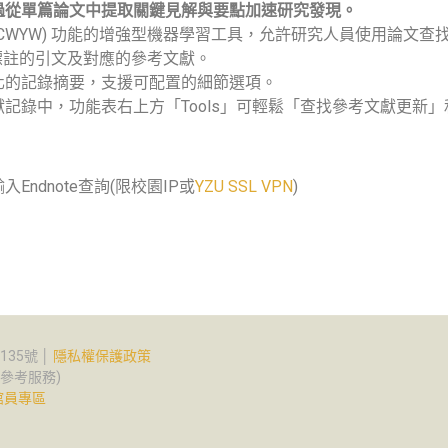
過從單篇論文中提取關鍵見解與要點加速研究發現。
u Write (CWYW) 功能的增強型機器學習工具，允許研究人員使用論
標註的引文及對應的參考文獻。
化的記錄摘要，支援可配置的細節選項。
記錄中，功能表右上方「Tools」可輕鬆「查找參考文獻更新
入Endnote查詢(限校園IP或
YZU SSL VPN
)
35號 │
隱私權保護政策
2(參考服務)
館員專區