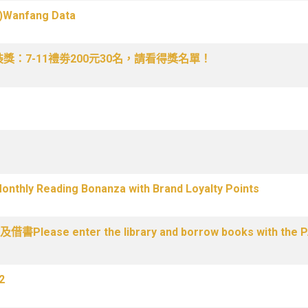
anfang Data
獎：7-11禮劵200元30名，請看得獎名單！
 Reading Bonanza with Brand Loyalty Points
er the library and borrow books with the PASS b
2