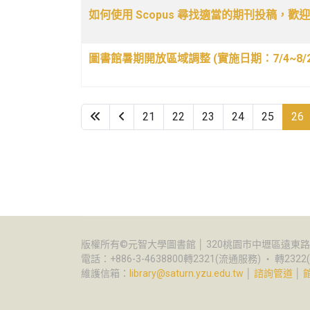
如何使用 Scopus 尋找適當的期刊投稿，歡
圖書館暑期開放區域調整 (實施日期：7/4~8/2
21
22
23
24
25
26
版權所有©元智大學圖書館 │ 320桃園市中壢區遠東路1
電話：+886-3-4638800轉2321(流通服務) ‧ 轉232
維護信箱：
library@saturn.yzu.edu.tw
│
諮詢管道
│