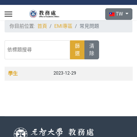
選擇你的語言
TW
你目前位置:
首頁
EMI專區
常見問題
依標題搜尋
篩
清
選
除
文章列表
名稱
發佈日期
學生
2023-12-29