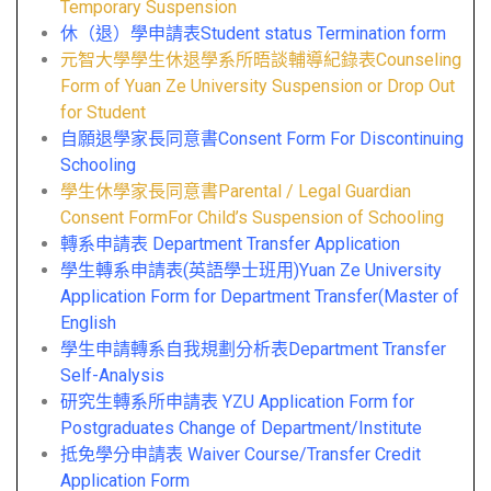
Temporary Suspension
休（退）學申請表Student status Termination form
元智大學學生休退學系所晤談輔導紀錄表Counseling
Form of Yuan Ze University Suspension or Drop Out
for Student
自願退學家長同意書Consent Form For Discontinuing
Schooling
學生休學家長同意書Parental / Legal Guardian
Consent FormFor Child’s Suspension of Schooling
轉系申請表 Department Transfer Application
學生轉系申請表(英語學士班用)Yuan Ze University
Application Form for Department Transfer(Master of
English
學生申請轉系自我規劃分析表Department Transfer
Self-Analysis
研究生轉系所申請表 YZU Application Form for
Postgraduates Change of Department/Institute
抵免學分申請表 Waiver Course/Transfer Credit
Application Form