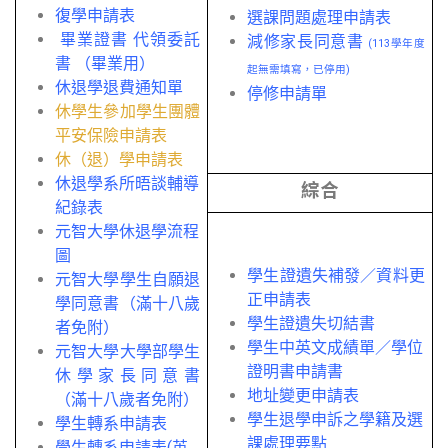
復學申請表
選課問題處理申請表
畢業證書 代領委託
減修家長同意書
(113學年度
書 （畢業用）
起無需填寫，已停用)
休退學退費通知單
停修申請單
休學生參加學生團體
平安保險申請表
休（退）學申請表
休退學系所晤談輔導
綜合
紀錄表
元智大學休退學流程
圖
學生證遺失補發／資料更
元智大學學生自願退
正申請表
學同意書（滿十八歲
學生證遺失切結書
者免附）
學生中英文成績單／學位
元智大學大學部學生
證明書申請書
休學家長同意書
地址變更申請表
（滿十八歲者免附）
學生退學申訴之學籍及選
學生轉系申請表
課處理要點
學生轉系申請表(英