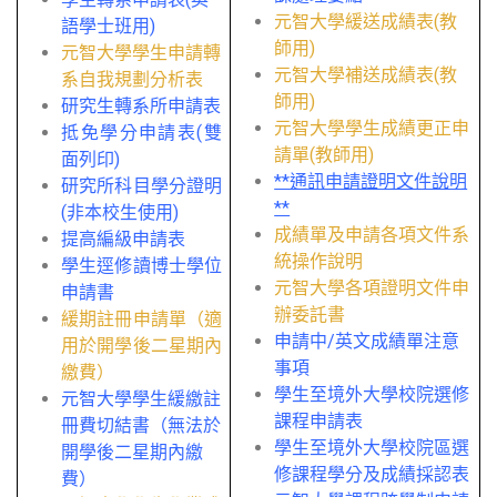
元智大學緩送成績表(教
語學士班用)
師用)
元智大學學生申請轉
元智大學補送成績表(教
系自我規劃分析表
師用)
研究生轉系所申請表
元智大學學生成績更正申
抵免學分申請表(雙
請單(教師用)
面列印)
**通訊申請證明文件說明
研究所科目學分證明
**
(非本校生使用)
成績單及申請各項文件系
提高編級申請表
統操作說明
學生逕修讀博士學位
元智大學各項證明文件申
申請書
辦委託書
緩期註冊申請單（適
申請中/英文成績單注意
用於開學後二星期內
事項
繳費）
學生至境外大學校院選修
元智大學學生緩繳註
課程申請表
冊費切結書（無法於
學生至境外大學校院區選
開學後二星期內繳
修課程學分及成績採認表
費）