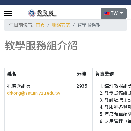
選擇你的語言
TW
你目前位置:
首頁
聯絡方式
教學服務組
教學服務組介紹
姓名
分機
負責業務
孔德蓉組長
2935
綜理教服組
drkong@saturn.yzu.edu.tw
教學設備維
教師續聘單
教服組各類
年度預算編
財產管理（