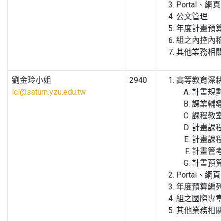
Portal
公文管理
年度計畫預
組之內控內
其他業務相
劉金玲小姐
2940
高等教育深
lcl@saturn.yzu.edu.tw
計畫規
課業輔
課程教
計畫課
計畫課
計畫管
計畫預
Portal
年度預算編
組之國際專
其他業務相