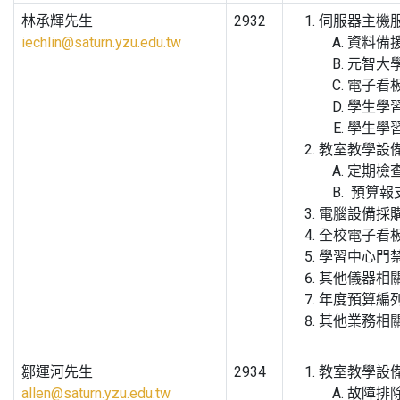
林承輝先生
2932
伺服器主機
iechlin@saturn.yzu.edu.tw
資料備
元智大
電子看板L
學生學
學生學
教室教學設
定期檢
預算報
電腦設備採
全校電子看
學習中心門
其他儀器相
年度預算編
其他業務相
鄒運河先生
2934
教室教學設
allen@saturn.yzu.edu.tw
故障排