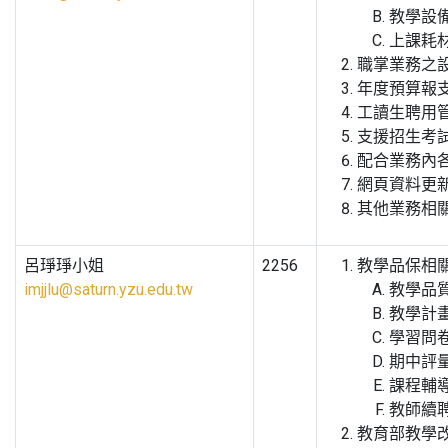
教學設
上課耗
職掌業務之
年度預算報
工讀生聘用
支援招生考
配合業務內
網頁資料更
其他業務相
呂琤琤小姐
2256
教學品保相
imjjlu@saturn.yzu.edu.tw
教學品
教學計
學習問
期中評
課程輔
教師續
教育部教學