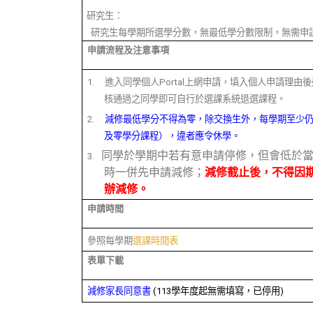
研究生：
研究生每學期所選學分數，無最低學分數限制，無需申
申請流程及注意事項
1.
進入同學個人Portal上網申請，填入個人申請理
核通過之同學即可自行於選課系統退選課程。
2.
減修最低學分不得為零，除交換生外，每學期至少
及零學分課程），違者應令休學。
同學於學期中若有意申請停修，但會低於
3.
時一併先申請減修；
減修截止後，不得因
辦減修。
申請時間
參照每學期
選課時間表
表單下載
減修家長同意書
(113學年度起無需填寫，已停用)