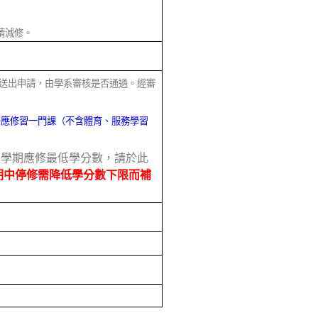
請減修。
由後送出申請，由學系審核是否通過。經審
仍應修習一門課（不含體育、服務學習
當學期應修最低學分數，請於此
期中停修需降低學分數下限而補