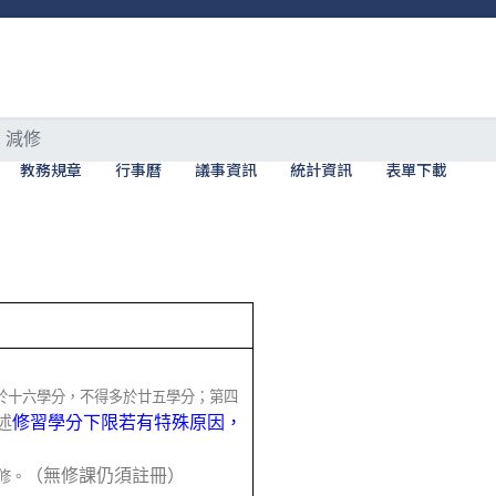
減修
教務規章
行事曆
議事資訊
統計資訊
表單下載
於十六學分，不得多於廿五學分；第四
述
修習學分下限若有特殊原因，
（無修課仍須註冊）
修。