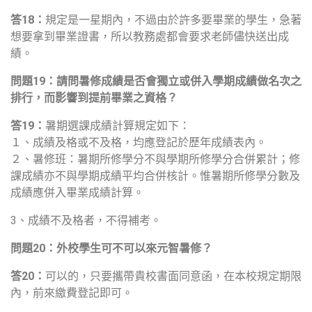
答
18
：
規定是一星期內，不過由於許多要畢業的學生，急著
想要拿到畢業證書，所以教務處都會要求老師儘快送出成
績。
問題
19
：請問暑修成績是否會獨立或併入學期成績做名次之
排行，而影響到提前畢業之資格？
答
19
：
暑期選課成績計算規定如下：
１、成績及格或不及格，均應登記於歷年成績表內。
２、暑修班：暑期所修學分不與學期所修學分合併累計；修
課成績亦不與學期成績平均合併核計。惟暑期所修學分數及
成績應併入畢業成績計算。
3、成績不及格者，不得補考。
問題
20
：外校學生可不可以來元智暑修？
答
20
：
可以的，只要攜帶貴校書面同意函，在本校規定期限
內，前來繳費登記即可。