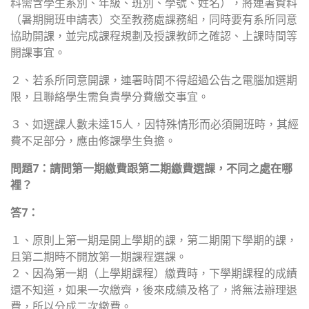
料需含學生系別、年級、班別、學號、姓名），將連署資料
（暑期開班申請表）交至教務處課務組，同時要有系所同意
協助開課，並完成課程規劃及授課教師之確認、上課時間等
開課事宜。
２、若系所同意開課，連署時間不得超過公告之電腦加選期
限，且聯絡學生需負責學分費繳交事宜。
３、如選課人數未達15人，因特殊情形而必須開班時，其經
費不足部分，應由修課學生負擔。
問題
7
：請問第一期繳費跟第二期繳費選課，不同之處在哪
裡？
答
7
：
１、原則上第一期是開上學期的課，第二期開下學期的課，
且第二期時不開放第一期課程選課。
２、因為第一期（上學期課程）繳費時，下學期課程的成績
還不知道，如果一次繳齊，後來成績及格了，將無法辦理退
費，所以分成二次繳費。