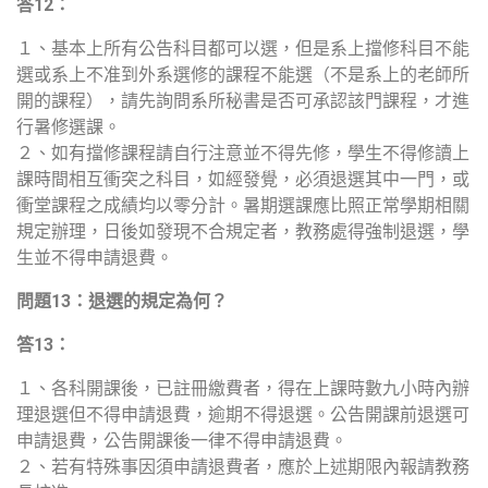
答
12
：
１、基本上所有公告科目都可以選，但是系上擋修科目不能
選或系上不准到外系選修的課程不能選（不是系上的老師所
開的課程），請先詢問系所秘書是否可承認該門課程，才進
行暑修選課。
２、如有擋修課程請自行注意並不得先修，學生不得修讀上
課時間相互衝突之科目，如經發覺，必須退選其中一門，或
衝堂課程之成績均以零分計。暑期選課應比照正常學期相關
規定辦理，日後如發現不合規定者，教務處得強制退選，學
生並不得申請退費。
問題
13
：退選的規定為何？
答
13
：
１、各科開課後，已註冊繳費者，得在上課時數九小時內辦
理退選但不得申請退費，逾期不得退選。公告開課前退選可
申請退費，公告開課後一律不得申請退費。
２、若有特殊事因須申請退費者，應於上述期限內報請教務