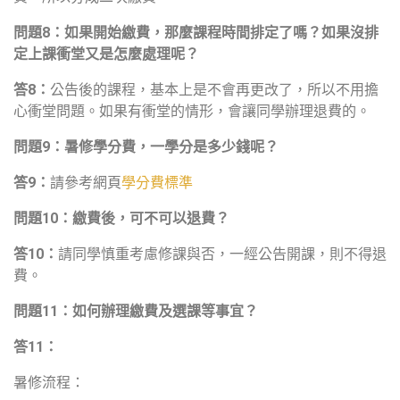
問題
8
：如果開始繳費，那麼課程時間排定了嗎？如果沒排
定上課衝堂又是怎麼處理呢？
答
8
：
公告後的課程，基本上是不會再更改了，所以不用擔
心衝堂問題。如果有衝堂的情形，會讓同學辦理退費的。
問題
9
：暑修學分費，一學分是多少錢呢？
答
9
：
請參考網頁
學分費標準
問題
10
：繳費後，可不可以退費？
答
10
：
請同學慎重考慮修課與否，一經公告開課，則不得退
費。
問題
11
：如何辦理繳費及選課等事宜？
答
11
：
暑修流程：