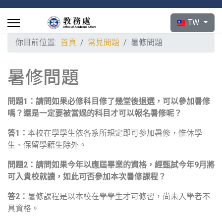
選擇你的語言
TW
你目前位置:
首頁
常見問題
暑修問題
暑修問題
問題
1
：請問如果必修科目修了幾堂後退選，可以參加暑修
嗎？還是一定要被當過的科目才可以報名暑修呢？
答
1
：
本校在學學生依各系所規定即可參加暑修，惟休學
生、保留學籍生除外。
問題
2
：請問如果今年以應屆畢業的資格，經甄試今年
9
月將
可入貴校就讀，如此可否參加本次暑修課程？
答
2
：
暑修課程是以本校在學學生才可修習，尚未入學者不
具資格。