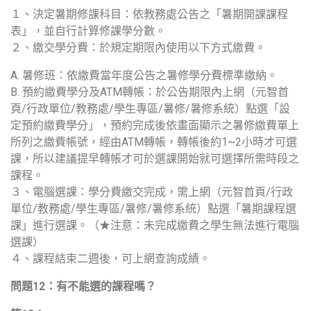
１、決定暑期修課科目：依教務處公告之「暑期開課課程
表」，並自行計算修課學分數。
２、繳交學分費：於規定期限內使用以下方式繳費。
A. 暑修班：依繳費當年度公告之暑修學分費標準繳納。
B. 預約繳費學分及ATM轉帳：於公告期限內上網（元智首
頁/行政單位/教務處/學生專區/暑修/暑修系統）點選「設
定預約繳費學分」，預約完成後依畫面顯示之暑修繳費單上
所列之繳費帳號，經由ATM轉帳，轉帳後約1~2小時才可選
課，所以建議提早轉帳才可於選課開始就可選擇所需時段之
課程。
３、電腦選課：學分費繳交完成，需上網（元智首頁/行政
單位/教務處/學生專區/暑修/暑修系統）點選「暑期課程選
課」進行選課。（★注意：未完成繳費之學生無法進行電腦
選課）
４、課程結束二週後，可上網查詢成績。
問題
12
：有不能選的課程嗎？