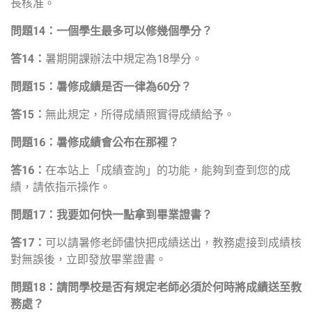
長核准。
問題
14
：一個學生最多可以修幾個學分？
答
14
：
暑期開課辦法中規定為18學分。
問題
15
：暑修成績是否一律為
60
分？
答
15
：
無此規定，所得成績照實得成績給予。
問題
16
：暑修成績會公布在那裡？
答
16
：
在本站上「成績查詢」的功能，能夠到查到您的成
績，請依指示操作。
問題
17
：我要如何快一點拿到畢業證書？
答
17
：
可以請暑修老師儘快把成績送出，教務處接到成績核
對無誤後，立即發放畢業證書。
問題
18
：請問學校是否有規定老師必須於何時將成績送至教
務處？