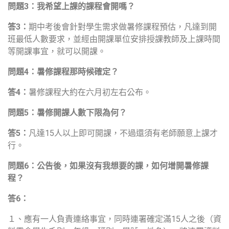
問題
3
：我希望上課的課程會開嗎？
答
3
：
期中考後會針對學生需求做暑修課程預估，凡達到開
班最低人數要求，並經由開課單位安排授課教師及上課時間
等開課事宜，就可以開課。
問題
4
：暑修課程那時候確定？
答
4
：
暑修課程大約在六月初左右公布。
問題
5
：暑修開課人數下限為何？
答
5
：
凡達15人以上即可開課，不過還須有老師願意上課才
行。
問題
6
：公告後，如果沒有我想要的課，如何增開暑修課
程？
答
6
：
１、應有一人負責連絡事宜，同時連署確定滿15人之後（資